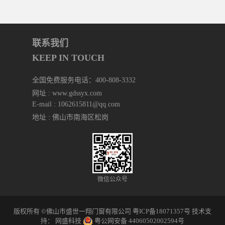
联系我们
KEEP IN TOUCH
全国免费服务电话：400-808-3332
网址 : www.gdssyx.com
E-mail : 1062615811@qq.com
地址 : 佛山市南海区松岗
微信公众号
版权所有 ©佛山市盛世一翔门窗有限公司
粤ICP备18071357号
技术支
持：
网盛科技
粤公网安备 44060502002594号