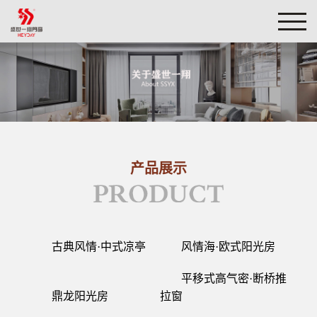
产品展示
古典风情·中式凉亭
风情海·欧式阳光房
平移式高气密·断桥推
鼎龙阳光房
拉窗